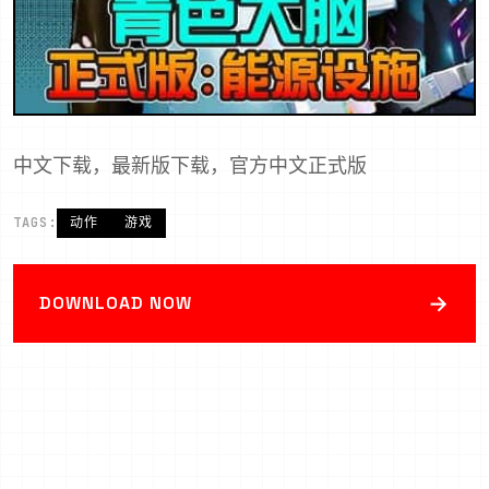
中文下载，最新版下载，官方中文正式版
TAGS:
动作
游戏
→
DOWNLOAD NOW